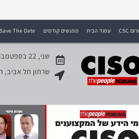
ום CSC
עמוד הבית
מפגשים קודמים
Save The Date
שני, 22 בספטמבר 2014
שרתון תל אביב, הירקון 
האירוע יתקיים בתאריך
מקום האירוע: